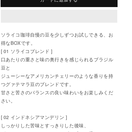
コ
コ
カートをみる
珈
珈
琲
琲
ソライコ珈琲店について
お
お
試
試
ソライコ珈琲自慢の豆を少しずつお試しできる、お
し
し
得なBOXです。
SORAIKO Jounal
BOX
BOX
[ 01 ソライコブレンド ]
の
の
口あたりの重さと味の奥行きを感じられるブラジル
数
数
美味しい珈琲へのこだわり
量
量
豆と
を
を
ジューシーなアメリカンチェリーのような香りを持
減
増
珈琲豆を選ぶ
つグァテマラ豆のブレンドです。
ら
や
甘さと苦さのバランスの良い味わいをお楽しみくだ
す
す
さい。
マイページ
[ 02 インドネシアマンデリン ]
しっかりした苦味とすっきりした後味、
SPECIAL THANKS