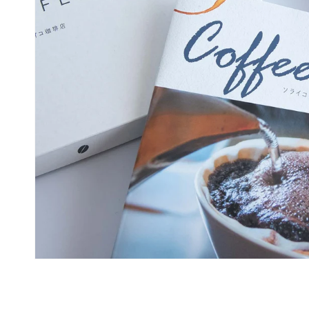
モ
ー
ダ
ル