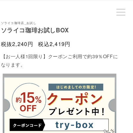
ソライコ珈琲店_お試し
ソライコ珈琲お試しBOX
通
税抜2,240円
税込2,419円
常
【お一人様1回限り】クーポンご利用で約39％OFFに
価
なります。
格