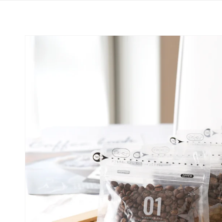
コンテ
ンツに
進む
商品情
報にス
キップ