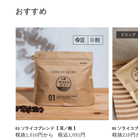
おすすめ
01 ソライコブレンド【 豆／粉 】
01 ソライ
通
税抜1,010円から
税込1,091円
通
税抜210