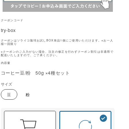
クーポンコード
try-box
クーポンはソライコ珈琲お試しBOX単品1個にご使用いただけます。※お一人
様一回限り
※クーポンのご入力がない場合、注文の修正を行わずクーポン割引は非適用で
配送いたしますので、ご了承ください。
内容量
コーヒー豆/粉 50g ×4種セット
サイズ
豆
粉