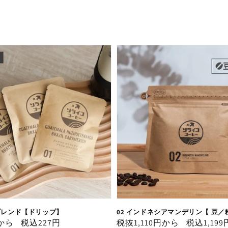
コブレンド【ドリップ】
02 インドネシアマンデリン【 豆／
円から
税込227円
通
税抜1,110円から
税込1,199