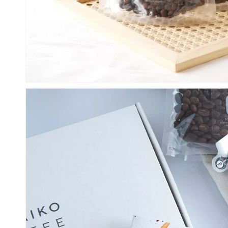
モ
ー
ダ
ル
で
メ
デ
ィ
ア
(1)
を
開
く