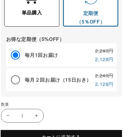
単品購入
定期便
（5％OFF）
お得な定期便（5%OFF）
2,240円
毎月1回お届け
2,128円
2,240円
毎月２回お届け（15日おき）
2,128円
数量
ソ
ソ
ラ
ラ
イ
イ
カートに追加する