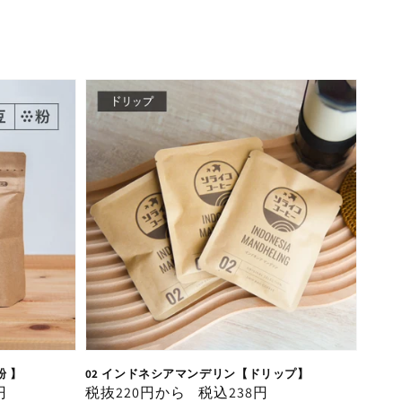
粉 】
02 インドネシアマンデリン【ドリップ】
円
通
税抜220円から
税込238円